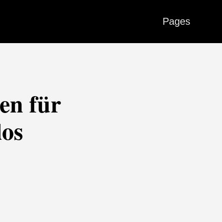
Pages
en für
los